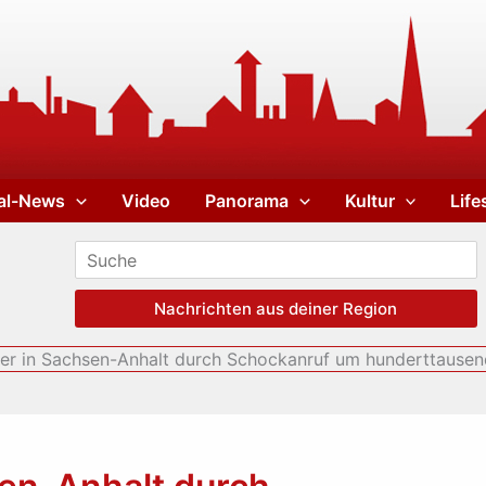
al-News
Video
Panorama
Kultur
Life
Nachrichten aus deiner Region
er in Sachsen-Anhalt durch Schockanruf um hunderttausen