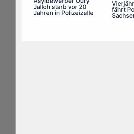
Asylbewerber Oury
Vierjäh
Jalloh starb vor 20
fährt Po
Jahren in Polizeizelle
Sachsen