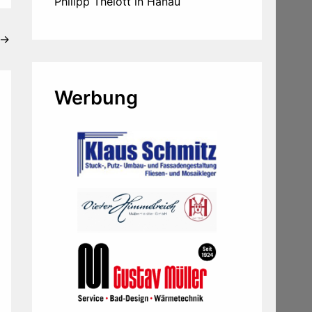
Philipp Thelott in Hanau
→
Werbung