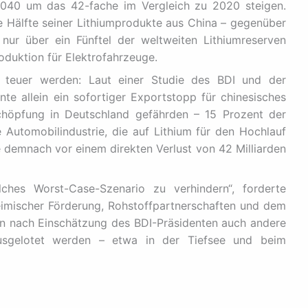
2040 um das 42-fache im Vergleich zu 2020 steigen.
 Hälfte seiner Lithiumprodukte aus China – gegenüber
ur über ein Fünftel der weltweiten Lithiumreserven
oduktion für Elektrofahrzeuge.
s teuer werden: Laut einer Studie des BDI und der
e allein ein sofortiger Exportstopp für chinesisches
schöpfung in Deutschland gefährden – 15 Prozent der
 Automobilindustrie, die auf Lithium für den Hochlauf
e demnach vor einem direkten Verlust von 42 Milliarden
lches Worst-Case-Szenario zu verhindern“, forderte
mischer Förderung, Rohstoffpartnerschaften und dem
en nach Einschätzung des BDI-Präsidenten auch andere
usgelotet werden – etwa in der Tiefsee und beim