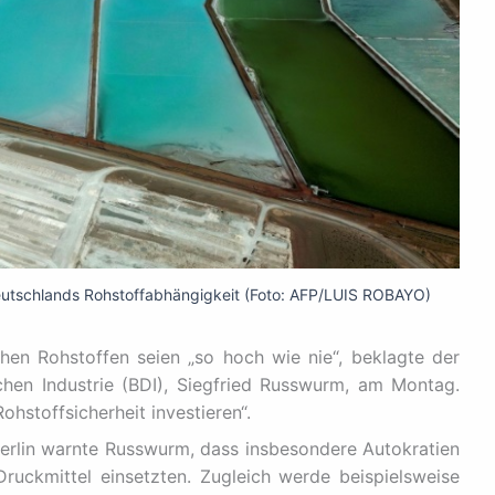
 Deutschlands Rohstoffabhängigkeit (Foto: AFP/LUIS ROBAYO)
chen Rohstoffen seien „so hoch wie nie“, beklagte der
hen Industrie (BDI), Siegfried Russwurm, am Montag.
hstoffsicherheit investieren“.
erlin warnte Russwurm, dass insbesondere Autokratien
ruckmittel einsetzten. Zugleich werde beispielsweise