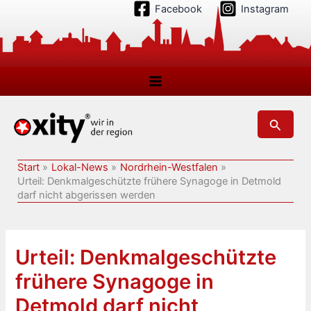
Zum
Facebook
Instagram
Inhalt
springen
Suchen
Start
Lokal-News
Nordrhein-Westfalen
Urteil: Denkmalgeschützte frühere Synagoge in Detmold
darf nicht abgerissen werden
Urteil: Denkmalgeschützte
frühere Synagoge in
Detmold darf nicht