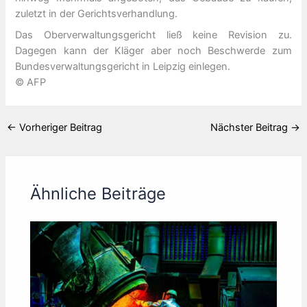
zuletzt in der Gerichtsverhandlung.
Das Oberverwaltungsgericht ließ keine Revision zu.
Dagegen kann der Kläger aber noch Beschwerde zum
Bundesverwaltungsgericht in Leipzig einlegen.
© AFP
←
Vorheriger Beitrag
Nächster Beitrag
→
Ähnliche Beiträge