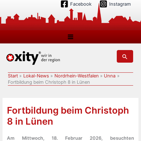
Zum
Facebook
Instagram
Inhalt
springen
Suchen
Start
Lokal-News
Nordrhein-Westfalen
Unna
Fortbildung beim Christoph 8 in Lünen
Fortbildung beim Christoph
8 in Lünen
Am Mittwoch, 18. Februar 2026, besuchten