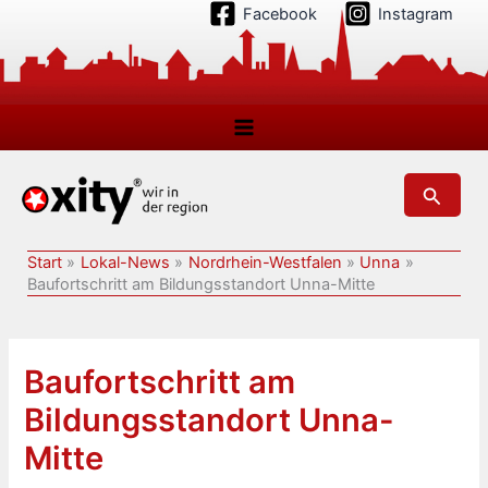
Zum
Facebook
Instagram
Inhalt
springen
Suchen
Start
Lokal-News
Nordrhein-Westfalen
Unna
Baufortschritt am Bildungsstandort Unna-Mitte
Baufortschritt am
Bildungsstandort Unna-
Mitte