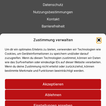
Datenschutz
Nutzungsbestimmungen
Kontakt
Barrierefreiheit
Service
Zustimmung verwalten
Fotoservice
Um dir ein optimales Erlebnis zu bieten, verwenden wir Technologien wie
Videoservice
Cookies, um Geräteinformationen zu speichern und/oder darauf
Werbung
zuzugreifen. Wenn du diesen Technologien zustimmst, können wir Daten
wie das Surfverhalten oder eindeutige IDs auf dieser Website verarbeiten.
Contenterstellung
Wenn du deine Zustimmung nicht erteilst oder zurückziehst, können
bestimmte Merkmale und Funktionen beeinträchtigt werden.
Lokalnachrichten
Lokalfernsehen
Akzeptieren
Eventkalender
Ablehnen
Einstellungen ansehen