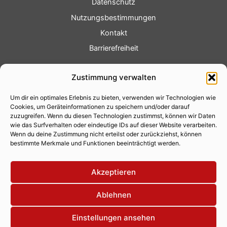
Datenschutz
Nutzungsbestimmungen
Kontakt
Barrierefreiheit
Service
Zustimmung verwalten
Fotoservice
Um dir ein optimales Erlebnis zu bieten, verwenden wir Technologien wie
Videoservice
Cookies, um Geräteinformationen zu speichern und/oder darauf
Werbung
zuzugreifen. Wenn du diesen Technologien zustimmst, können wir Daten
wie das Surfverhalten oder eindeutige IDs auf dieser Website verarbeiten.
Contenterstellung
Wenn du deine Zustimmung nicht erteilst oder zurückziehst, können
bestimmte Merkmale und Funktionen beeinträchtigt werden.
Lokalnachrichten
Lokalfernsehen
Akzeptieren
Eventkalender
Ablehnen
Einstellungen ansehen