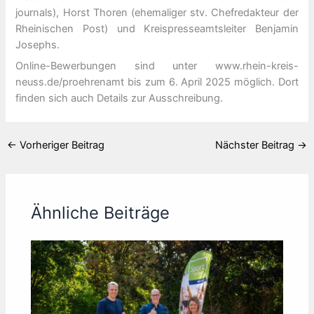
journals), Horst Thoren (ehemaliger stv. Chefredakteur der
Rheinischen Post) und Kreispresseamtsleiter Benjamin
Josephs.
Online-Bewerbungen sind unter www.rhein-kreis-
neuss.de/proehrenamt bis zum 6. April 2025 möglich. Dort
finden sich auch Details zur Ausschreibung.
←
Vorheriger Beitrag
Nächster Beitrag
→
Ähnliche Beiträge