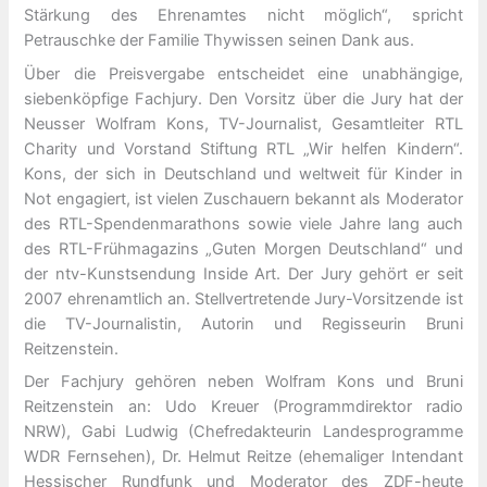
Stärkung des Ehrenamtes nicht möglich“, spricht
Petrauschke der Familie Thywissen seinen Dank aus.
Über die Preisvergabe entscheidet eine unabhängige,
siebenköpfige Fachjury. Den Vorsitz über die Jury hat der
Neusser Wolfram Kons, TV-Journalist, Gesamtleiter RTL
Charity und Vorstand Stiftung RTL „Wir helfen Kindern“.
Kons, der sich in Deutschland und weltweit für Kinder in
Not engagiert, ist vielen Zuschauern bekannt als Moderator
des RTL-Spendenmarathons sowie viele Jahre lang auch
des RTL-Frühmagazins „Guten Morgen Deutschland“ und
der ntv-Kunstsendung Inside Art. Der Jury gehört er seit
2007 ehrenamtlich an. Stellvertretende Jury-Vorsitzende ist
die TV-Journalistin, Autorin und Regisseurin Bruni
Reitzenstein.
Der Fachjury gehören neben Wolfram Kons und Bruni
Reitzenstein an: Udo Kreuer (Programmdirektor radio
NRW), Gabi Ludwig (Chefredakteurin Landesprogramme
WDR Fernsehen), Dr. Helmut Reitze (ehemaliger Intendant
Hessischer Rundfunk und Moderator des ZDF-heute