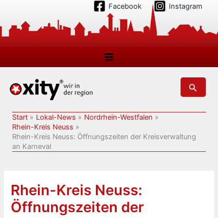
Zum
Facebook
Instagram
Inhalt
springen
Suchen
Start
Lokal-News
Nordrhein-Westfalen
Rhein-Kreis Neuss
Rhein-Kreis Neuss: Öffnungszeiten der Kreisverwaltung
an Karneval
Rhein-Kreis Neuss:
Öffnungszeiten der