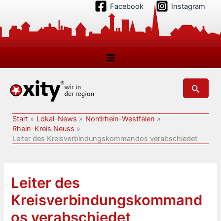
Zum
Facebook
Instagram
Inhalt
springen
Suchen
Start
Lokal-News
Nordrhein-Westfalen
Rhein-Kreis Neuss
Leiter des Kreisverbindungskommandos verabschiedet
Leiter des
Kreisverbindungskommand
os verabschiedet