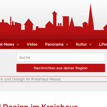
al-News
Video
Panorama
Kultur
Life
Nachrichten aus deiner Region
rk und Design im Kreishaus Neuss