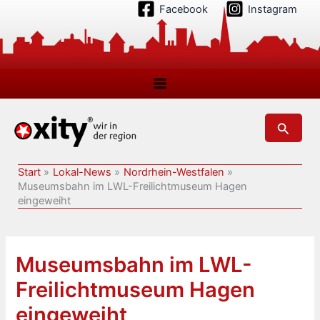
Zum
Facebook
Instagram
Inhalt
springen
Suchen
Start
Lokal-News
Nordrhein-Westfalen
Museumsbahn im LWL-Freilichtmuseum Hagen
eingeweiht
Museumsbahn im LWL-
Freilichtmuseum Hagen
eingeweiht