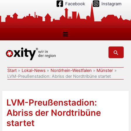
Zum
Facebook
Instagram
Inhalt
springen
Suchen
Start
Lokal-News
Nordrhein-Westfalen
Münster
LVM-Preußenstadion: Abriss der Nordtribüne startet
LVM-Preußenstadion:
Abriss der Nordtribüne
startet