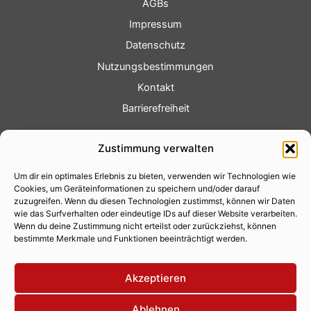
AGBs
Impressum
Datenschutz
Nutzungsbestimmungen
Kontakt
Barrierefreiheit
Service
Zustimmung verwalten
Fotoservice
Um dir ein optimales Erlebnis zu bieten, verwenden wir Technologien wie
Videoservice
Cookies, um Geräteinformationen zu speichern und/oder darauf
Werbung
zuzugreifen. Wenn du diesen Technologien zustimmst, können wir Daten
wie das Surfverhalten oder eindeutige IDs auf dieser Website verarbeiten.
Contenterstellung
Wenn du deine Zustimmung nicht erteilst oder zurückziehst, können
bestimmte Merkmale und Funktionen beeinträchtigt werden.
Lokalnachrichten
Lokalfernsehen
Akzeptieren
Eventkalender
Ablehnen