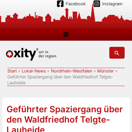
Zum
Facebook
Instagram
Inhalt
springen
Suchen
Start
Lokal-News
Nordrhein-Westfalen
Münster
Geführter Spaziergang über den Waldfriedhof Telgte-
Lauheide
Geführter Spaziergang über
den Waldfriedhof Telgte-
Lauheide