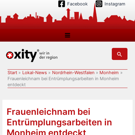
Zum
Facebook
Instagram
Inhalt
springen
Suchen
Start
Lokal-News
Nordrhein-Westfalen
Monheim
Frauenleichnam bei Entrümplungsarbeiten in Monheim
entdeckt
Frauenleichnam bei
Entrümplungsarbeiten in
Monheim entdeckt