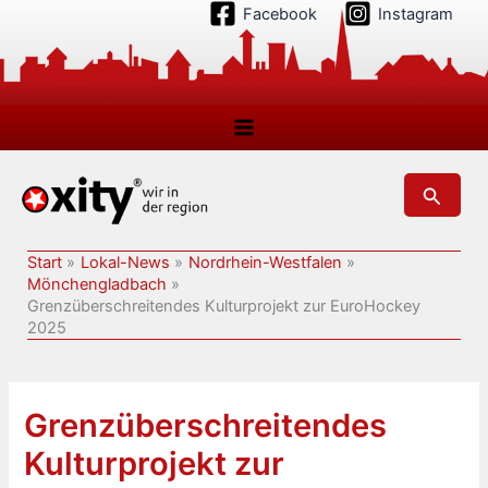
Zum
Facebook
Instagram
Inhalt
springen
Suchen
Start
Lokal-News
Nordrhein-Westfalen
Mönchengladbach
Grenzüberschreitendes Kulturprojekt zur EuroHockey
2025
Grenzüberschreitendes
Kulturprojekt zur