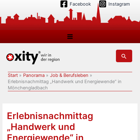
Zum
Facebook
Instagram
Inhalt
springen
Suchen
Start
Panorama
Job & Berufsleben
Erlebnisnachmittag „Handwerk und Energiewende“ in
Mönchengladbach
Erlebnisnachmittag
„Handwerk und
Energiewende“ in