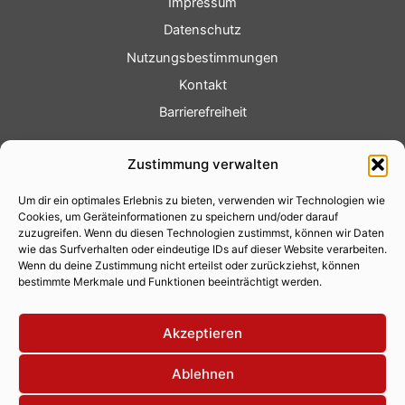
Impressum
Datenschutz
Nutzungsbestimmungen
Kontakt
Barrierefreiheit
Service
Zustimmung verwalten
Fotoservice
Um dir ein optimales Erlebnis zu bieten, verwenden wir Technologien wie
Videoservice
Cookies, um Geräteinformationen zu speichern und/oder darauf
Werbung
zuzugreifen. Wenn du diesen Technologien zustimmst, können wir Daten
wie das Surfverhalten oder eindeutige IDs auf dieser Website verarbeiten.
Contenterstellung
Wenn du deine Zustimmung nicht erteilst oder zurückziehst, können
bestimmte Merkmale und Funktionen beeinträchtigt werden.
Lokalnachrichten
Lokalfernsehen
Akzeptieren
Eventkalender
Ablehnen