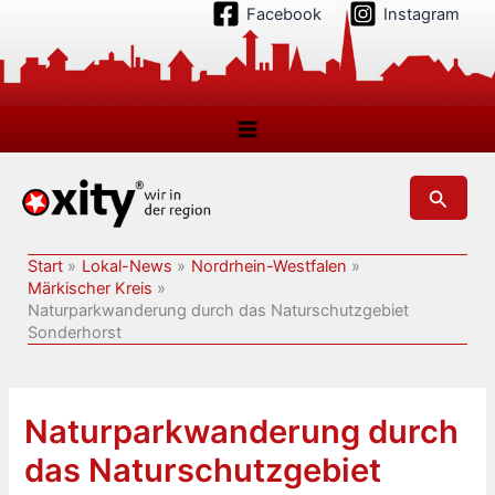
Zum
Facebook
Instagram
Inhalt
springen
Suchen
Start
Lokal-News
Nordrhein-Westfalen
Märkischer Kreis
Naturparkwanderung durch das Naturschutzgebiet
Sonderhorst
Naturparkwanderung durch
das Naturschutzgebiet