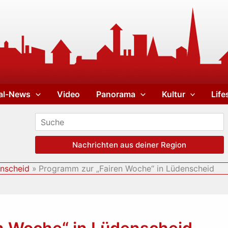
al-News
Video
Panorama
Kultur
Life
Nachrichten aus deiner Region
nscheid
Programm zur „Fairen Woche“ in Lüdenscheid