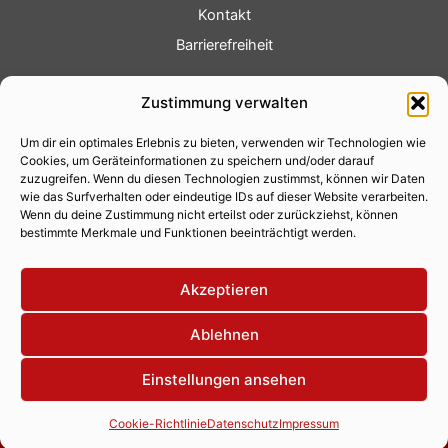
Kontakt
Barrierefreiheit
Service
Zustimmung verwalten
Fotoservice
Um dir ein optimales Erlebnis zu bieten, verwenden wir Technologien wie
Videoservice
Cookies, um Geräteinformationen zu speichern und/oder darauf
Werbung
zuzugreifen. Wenn du diesen Technologien zustimmst, können wir Daten
wie das Surfverhalten oder eindeutige IDs auf dieser Website verarbeiten.
Contenterstellung
Wenn du deine Zustimmung nicht erteilst oder zurückziehst, können
bestimmte Merkmale und Funktionen beeinträchtigt werden.
Lokalnachrichten
Lokalfernsehen
Akzeptieren
Eventkalender
Ablehnen
Einstellungen ansehen
Copyright 2026 © Xity Online GmbH
Cookie-Richtlinie
Datenschutz
Impressum