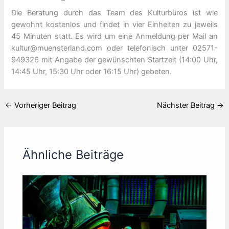
Die Beratung durch das Team des Kulturbüros ist wie
gewohnt kostenlos und findet in vier Einheiten zu jeweils
45 Minuten statt. Es wird um eine Anmeldung per Mail an
kultur@muensterland.com oder telefonisch unter 02571-
949326 mit Angabe der gewünschten Startzeit (14:00 Uhr,
14:45 Uhr, 15:30 Uhr oder 16:15 Uhr) gebeten.
←
Vorheriger Beitrag
Nächster Beitrag
→
Ähnliche Beiträge