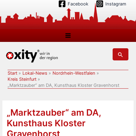
Zum
Facebook
Instagram
Inhalt
springen
Suchen
Start
Lokal-News
Nordrhein-Westfalen
Kreis Steinfurt
„Marktzauber“ am DA, Kunsthaus Kloster Gravenhorst
„Marktzauber“ am DA,
Kunsthaus Kloster
Gravenhorst