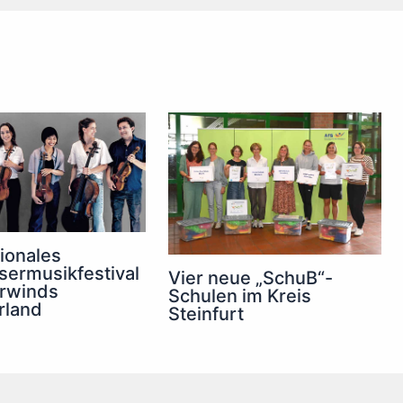
tionales
sermusikfestival
Vier neue „SchuB“-
rwinds
Schulen im Kreis
rland
Steinfurt