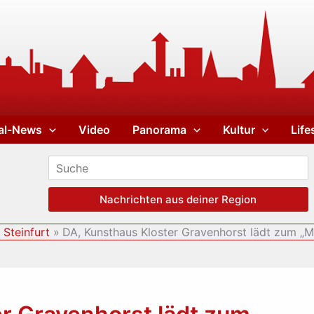
al-News
Video
Panorama
Kultur
Life
Nachrichten aus deiner Region
 Steinfurt
DA, Kunsthaus Kloster Gravenhorst lädt zum „