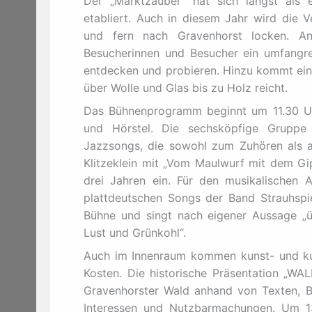
Der „Marktzauber“ hat sich längst als 
etabliert. Auch in diesem Jahr wird die V
und fern nach Gravenhorst locken. 
Besucherinnen und Besucher ein umfang
entdecken und probieren. Hinzu kommt ein
über Wolle und Glas bis zu Holz reicht.
Das Bühnenprogramm beginnt um 11.30 Uh
und Hörstel. Die sechsköpfige Gruppe
Jazzsongs, die sowohl zum Zuhören als a
Klitzeklein mit „Vom Maulwurf mit dem Gi
drei Jahren ein. Für den musikalischen
plattdeutschen Songs der Band Strauhspi
Bühne und singt nach eigener Aussage „üb
Lust und Grünkohl“.
Auch im Innenraum kommen kunst- und kult
Kosten. Die historische Präsentation „WAL
Gravenhorster Wald anhand von Texten, Bi
Interessen und Nutzbarmachungen. Um 13