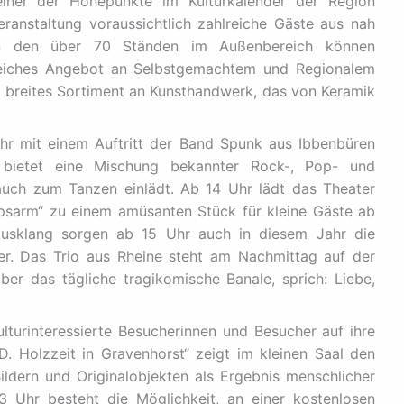
einer der Höhepunkte im Kulturkalender der Region
eranstaltung voraussichtlich zahlreiche Gäste aus nah
An den über 70 Ständen im Außenbereich können
reiches Angebot an Selbstgemachtem und Regionalem
 breites Sortiment an Kunsthandwerk, das von Keramik
r mit einem Auftritt der Band Spunk aus Ibbenbüren
 bietet eine Mischung bekannter Rock-, Pop- und
uch zum Tanzen einlädt. Ab 14 Uhr lädt das Theater
psarm“ zu einem amüsanten Stück für kleine Gäste ab
 Ausklang sorgen ab 15 Uhr auch in diesem Jahr die
er. Das Trio aus Rheine steht am Nachmittag auf der
er das tägliche tragikomische Banale, sprich: Liebe,
urinteressierte Besucherinnen und Besucher auf ihre
D. Holzzeit in Gravenhorst“ zeigt im kleinen Saal den
ldern und Originalobjekten als Ergebnis menschlicher
 Uhr besteht die Möglichkeit, an einer kostenlosen