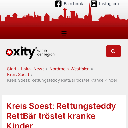
Zum
Facebook
Instagram
Inhalt
springen
Suchen
Start
Lokal-News
Nordrhein-Westfalen
Kreis Soest
Kreis Soest: Rettungsteddy RettBär tröstet kranke Kinder
Kreis Soest: Rettungsteddy
RettBär tröstet kranke
Kinder