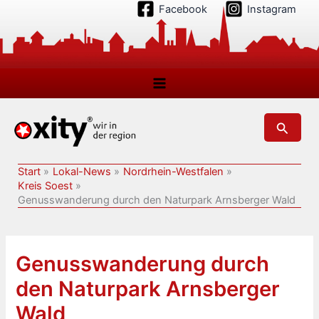
Zum
Facebook
Instagram
Inhalt
springen
Suchen
Start
Lokal-News
Nordrhein-Westfalen
Kreis Soest
Genusswanderung durch den Naturpark Arnsberger Wald
Genusswanderung durch
den Naturpark Arnsberger
Wald