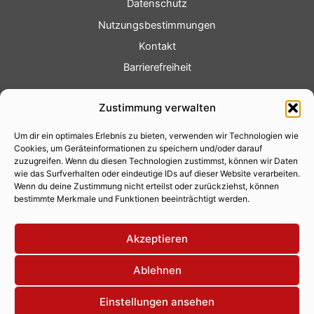
Datenschutz
Nutzungsbestimmungen
Kontakt
Barrierefreiheit
Service
Zustimmung verwalten
Fotoservice
Um dir ein optimales Erlebnis zu bieten, verwenden wir Technologien wie
Videoservice
Cookies, um Geräteinformationen zu speichern und/oder darauf
Werbung
zuzugreifen. Wenn du diesen Technologien zustimmst, können wir Daten
wie das Surfverhalten oder eindeutige IDs auf dieser Website verarbeiten.
Contenterstellung
Wenn du deine Zustimmung nicht erteilst oder zurückziehst, können
bestimmte Merkmale und Funktionen beeinträchtigt werden.
Lokalnachrichten
Lokalfernsehen
Akzeptieren
Eventkalender
Ablehnen
Einstellungen ansehen