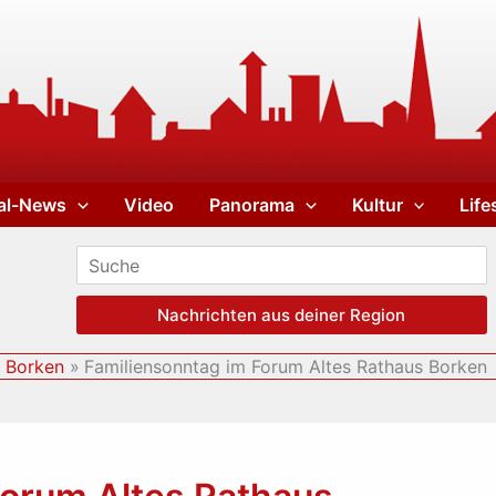
al-News
Video
Panorama
Kultur
Life
Nachrichten aus deiner Region
s Borken
Familiensonntag im Forum Altes Rathaus Borken