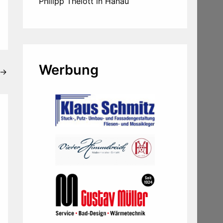
Philipp Thelott in Hanau
Werbung
→