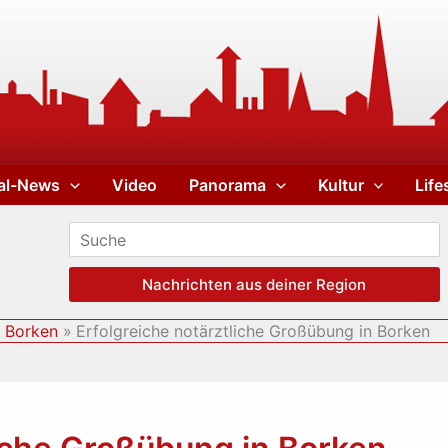
al-News
Video
Panorama
Kultur
Life
Nachrichten aus deiner Region
s Borken
Erfolgreiche notärztliche Großübung in Borken