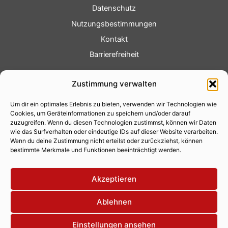
Datenschutz
Nutzungsbestimmungen
Kontakt
Barrierefreiheit
Service
Zustimmung verwalten
Fotoservice
Um dir ein optimales Erlebnis zu bieten, verwenden wir Technologien wie
Videoservice
Cookies, um Geräteinformationen zu speichern und/oder darauf
Werbung
zuzugreifen. Wenn du diesen Technologien zustimmst, können wir Daten
wie das Surfverhalten oder eindeutige IDs auf dieser Website verarbeiten.
Contenterstellung
Wenn du deine Zustimmung nicht erteilst oder zurückziehst, können
bestimmte Merkmale und Funktionen beeinträchtigt werden.
Lokalnachrichten
Lokalfernsehen
Akzeptieren
Eventkalender
Ablehnen
Einstellungen ansehen