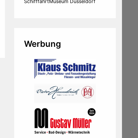
SchifffahrtMuseum Düsseldorf
Werbung