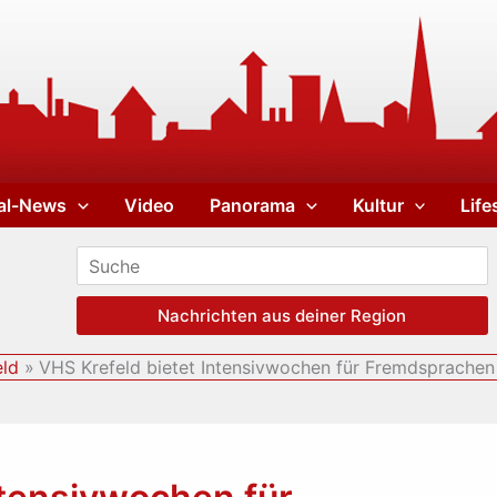
al-News
Video
Panorama
Kultur
Life
Nachrichten aus deiner Region
eld
VHS Krefeld bietet Intensivwochen für Fremdsprachen