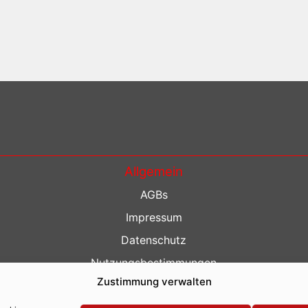
Allgemein
AGBs
Impressum
Datenschutz
Nutzungsbestimmungen
Zustimmung verwalten
Kontakt