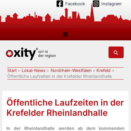
Zum
Facebook
Instagram
Inhalt
springen
Suchen
Start
Lokal-News
Nordrhein-Westfalen
Krefeld
Öffentliche Laufzeiten in der Krefelder Rheinlandhalle
Öffentliche Laufzeiten in der
Krefelder Rheinlandhalle
In der Rheinlandhalle werden ab dem kommenden