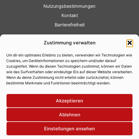
Nutzungsbestimmungen
Kontakt
Barrierefreiheit
Service
Zustimmung verwalten
Fotoservice
Um dir ein optimales Erlebnis zu bieten, verwenden wir Technologien wie
Videoservice
Cookies, um Geräteinformationen zu speichern und/oder darauf
Werbung
zuzugreifen. Wenn du diesen Technologien zustimmst, können wir Daten
wie das Surfverhalten oder eindeutige IDs auf dieser Website verarbeiten.
Contenterstellung
Wenn du deine Zustimmung nicht erteilst oder zurückziehst, können
bestimmte Merkmale und Funktionen beeinträchtigt werden.
Lokalnachrichten
Lokalfernsehen
Akzeptieren
Eventkalender
Ablehnen
Einstellungen ansehen
Copyright 2026 © Xity Online GmbH