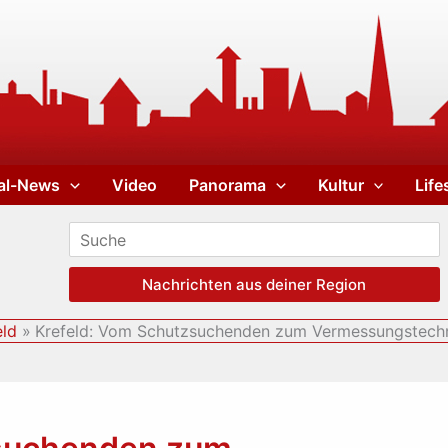
al-News
Video
Panorama
Kultur
Life
Nachrichten aus deiner Region
eld
Krefeld: Vom Schutzsuchenden zum Vermessungstech