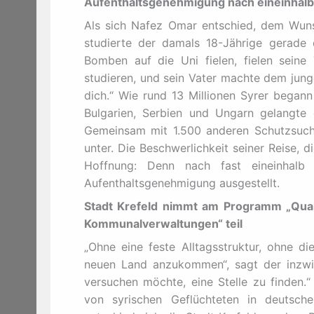
Aufenthaltsgenehmigung nach eineinhalb
Als sich Nafez Omar entschied, dem Wunsc
studierte der damals 18-Jährige gerade 
Bomben auf die Uni fielen, fielen seine
studieren, und sein Vater machte dem junge
dich.“ Wie rund 13 Millionen Syrer begann
Bulgarien, Serbien und Ungarn gelangte
Gemeinsam mit 1.500 anderen Schutzsuche
unter. Die Beschwerlichkeit seiner Reise, d
Hoffnung: Denn nach fast eineinhalb
Aufenthaltsgenehmigung ausgestellt.
Stadt Krefeld nimmt am Programm „Quali
Kommunalverwaltungen“ teil
„Ohne eine feste Alltagsstruktur, ohne di
neuen Land anzukommen“, sagt der inzwis
versuchen möchte, eine Stelle zu finden.
von syrischen Geflüchteten in deutsch