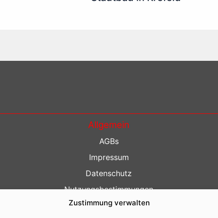
Allgemein
AGBs
Impressum
Datenschutz
Nutzungsbestimmungen
Zustimmung verwalten
Kontakt