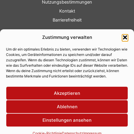
Nutzungsbestimmungen
Kontakt
Barrierefreiheit
Service
Zustimmung verwalten
Fotoservice
Um dir ein optimales Erlebnis zu bieten, verwenden wir Technologien wie
Videoservice
Cookies, um Geräteinformationen zu speichern und/oder darauf
Werbung
zuzugreifen. Wenn du diesen Technologien zustimmst, können wir Daten
wie das Surfverhalten oder eindeutige IDs auf dieser Website verarbeiten.
Contenterstellung
Wenn du deine Zustimmung nicht erteilst oder zurückziehst, können
bestimmte Merkmale und Funktionen beeinträchtigt werden.
Lokalnachrichten
Lokalfernsehen
Akzeptieren
Eventkalender
Ablehnen
Einstellungen ansehen
Copyright 2026 © Xity Online GmbH
Cookie-Richtlinie
Datenschutz
Impressum