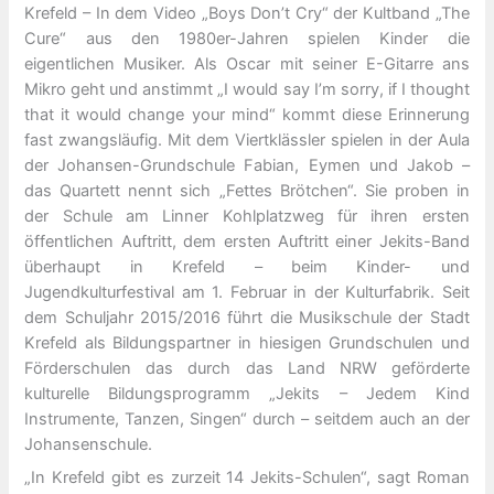
Krefeld – In dem Video „Boys Don’t Cry“ der Kultband „The
Cure“ aus den 1980er-Jahren spielen Kinder die
eigentlichen Musiker. Als Oscar mit seiner E-Gitarre ans
Mikro geht und anstimmt „I would say I’m sorry, if I thought
that it would change your mind“ kommt diese Erinnerung
fast zwangsläufig. Mit dem Viertklässler spielen in der Aula
der Johansen-Grundschule Fabian, Eymen und Jakob –
das Quartett nennt sich „Fettes Brötchen“. Sie proben in
der Schule am Linner Kohlplatzweg für ihren ersten
öffentlichen Auftritt, dem ersten Auftritt einer Jekits-Band
überhaupt in Krefeld – beim Kinder- und
Jugendkulturfestival am 1. Februar in der Kulturfabrik. Seit
dem Schuljahr 2015/2016 führt die Musikschule der Stadt
Krefeld als Bildungspartner in hiesigen Grundschulen und
Förderschulen das durch das Land NRW geförderte
kulturelle Bildungsprogramm „Jekits – Jedem Kind
Instrumente, Tanzen, Singen“ durch – seitdem auch an der
Johansenschule.
„In Krefeld gibt es zurzeit 14 Jekits-Schulen“, sagt Roman