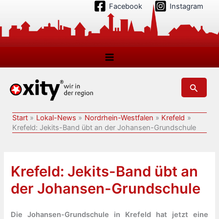
Zum
Facebook
Instagram
Inhalt
springen
Suchen
Start
Lokal-News
Nordrhein-Westfalen
Krefeld
Krefeld: Jekits-Band übt an der Johansen-Grundschule
Krefeld: Jekits-Band übt an
der Johansen-Grundschule
Die Johansen-Grundschule in Krefeld hat jetzt eine