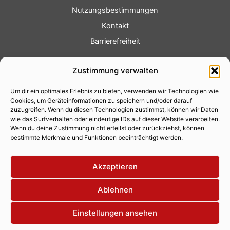
Nutzungsbestimmungen
Kontakt
Barrierefreiheit
Service
Zustimmung verwalten
Fotoservice
Um dir ein optimales Erlebnis zu bieten, verwenden wir Technologien wie
Videoservice
Cookies, um Geräteinformationen zu speichern und/oder darauf
Werbung
zuzugreifen. Wenn du diesen Technologien zustimmst, können wir Daten
wie das Surfverhalten oder eindeutige IDs auf dieser Website verarbeiten.
Contenterstellung
Wenn du deine Zustimmung nicht erteilst oder zurückziehst, können
bestimmte Merkmale und Funktionen beeinträchtigt werden.
Lokalnachrichten
Lokalfernsehen
Akzeptieren
Eventkalender
Ablehnen
Einstellungen ansehen
Copyright 2026 © Xity Online GmbH