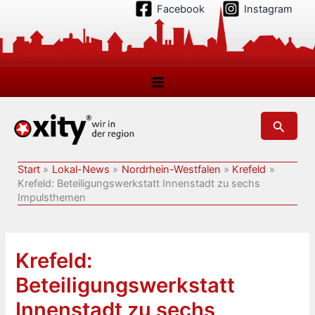
Zum
Facebook
Instagram
Inhalt
springen
Suchen
Start
Lokal-News
Nordrhein-Westfalen
Krefeld
Krefeld: Beteiligungswerkstatt Innenstadt zu sechs
Impulsthemen
Krefeld:
Beteiligungswerkstatt
Innenstadt zu sechs