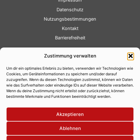
Impressum
Datenschutz
Nutzungsbestimmungen
Kontakt
Barrierefreiheit
Service
Zustimmung verwalten
Fotoservice
Um dir ein optimales Erlebnis zu bieten, verwenden wir Technologien wie
Videoservice
Cookies, um Geräteinformationen zu speichern und/oder darauf
Werbung
zuzugreifen. Wenn du diesen Technologien zustimmst, können wir Daten
wie das Surfverhalten oder eindeutige IDs auf dieser Website verarbeiten.
Contenterstellung
Wenn du deine Zustimmung nicht erteilst oder zurückziehst, können
bestimmte Merkmale und Funktionen beeinträchtigt werden.
Lokalnachrichten
Lokalfernsehen
Akzeptieren
Eventkalender
Ablehnen