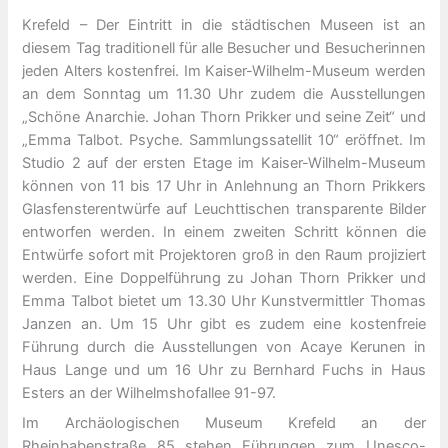
Krefeld – Der Eintritt in die städtischen Museen ist an
diesem Tag traditionell für alle Besucher und Besucherinnen
jeden Alters kostenfrei. Im Kaiser-Wilhelm-Museum werden
an dem Sonntag um 11.30 Uhr zudem die Ausstellungen
„Schöne Anarchie. Johan Thorn Prikker und seine Zeit“ und
„Emma Talbot. Psyche. Sammlungssatellit 10“ eröffnet. Im
Studio 2 auf der ersten Etage im Kaiser-Wilhelm-Museum
können von 11 bis 17 Uhr in Anlehnung an Thorn Prikkers
Glasfensterentwürfe auf Leuchttischen transparente Bilder
entworfen werden. In einem zweiten Schritt können die
Entwürfe sofort mit Projektoren groß in den Raum projiziert
werden. Eine Doppelführung zu Johan Thorn Prikker und
Emma Talbot bietet um 13.30 Uhr Kunstvermittler Thomas
Janzen an. Um 15 Uhr gibt es zudem eine kostenfreie
Führung durch die Ausstellungen von Acaye Kerunen in
Haus Lange und um 16 Uhr zu Bernhard Fuchs in Haus
Esters an der Wilhelmshofallee 91-97.
Im Archäologischen Museum Krefeld an der
Rheinbabenstraße 85 stehen Führungen zum Unesco-