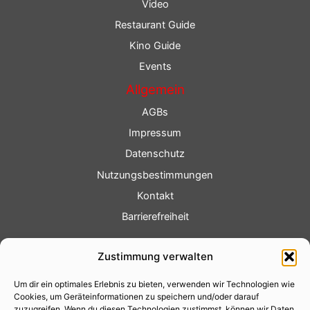
Video
Restaurant Guide
Kino Guide
Events
Allgemein
AGBs
Impressum
Datenschutz
Nutzungsbestimmungen
Kontakt
Barrierefreiheit
Service
Zustimmung verwalten
Fotoservice
Um dir ein optimales Erlebnis zu bieten, verwenden wir Technologien wie
Videoservice
Cookies, um Geräteinformationen zu speichern und/oder darauf
Werbung
zuzugreifen. Wenn du diesen Technologien zustimmst, können wir Daten