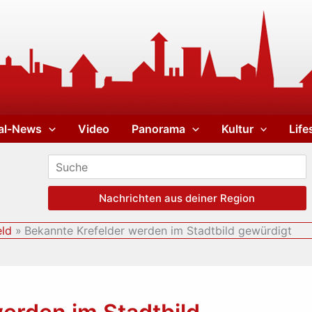
al-News
Video
Panorama
Kultur
Life
Nachrichten aus deiner Region
eld
Bekannte Krefelder werden im Stadtbild gewürdigt