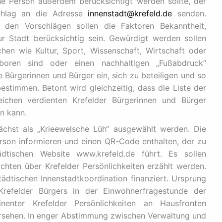
he Person außerdem berücksichtigt werden sollte, der
chlag an die Adresse
innenstadt@krefeld.de
senden.
ei den Vorschlägen sollen die Faktoren Bekanntheit,
r Stadt berücksichtig sein. Gewürdigt werden sollen
hen wie Kultur, Sport, Wissenschaft, Wirtschaft oder
boren sind oder einen nachhaltigen „Fußabdruck“
e Bürgerinnen und Bürger ein, sich zu beteiligen und so
estimmen. Betont wird gleichzeitig, dass die Liste der
eichen verdienten Krefelder Bürgerinnen und Bürger
n kann.
ächst als „Krieewelsche Lüh“ ausgewählt werden. Die
Person informieren und einen QR-Code enthalten, der zu
ädtischen Website www.krefeld.de führt. Es sollen
ichten über Krefelder Persönlichkeiten erzählt werden.
tädtischen Innenstadtkoordination finanziert. Ursprung
Krefelder Bürgers in der Einwohnerfragestunde der
inenter Krefelder Persönlichkeiten an Hausfronten
rsehen. In enger Abstimmung zwischen Verwaltung und