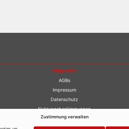
Allgemein
AGBs
Impressum
Datenschutz
Nutzungsbestimmungen
Zustimmung verwalten
Kontakt
Barrierefreiheit
Cookies, um