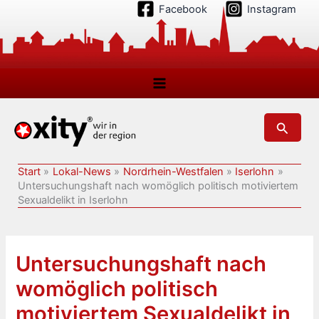
Zum
Facebook
Instagram
Inhalt
springen
Suchen
Start
Lokal-News
Nordrhein-Westfalen
Iserlohn
Untersuchungshaft nach womöglich politisch motiviertem
Sexualdelikt in Iserlohn
Untersuchungshaft nach
womöglich politisch
motiviertem Sexualdelikt in