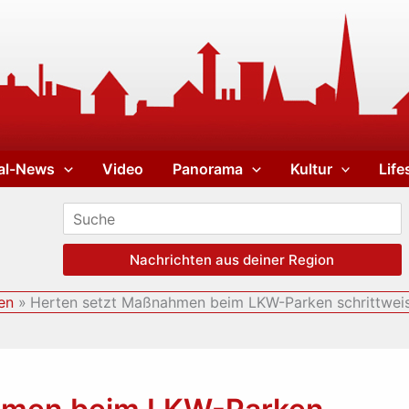
al-News
Video
Panorama
Kultur
Life
Nachrichten aus deiner Region
en
Herten setzt Maßnahmen beim LKW-Parken schrittwei