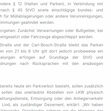
ondere § 12 (Halten und Parken), in Verbindung mit
n nach § 45 StVO sowie einschlägige bundes- und
uch für Müllablagerungen oder andere Verunreinigungen,
stimmungen geahndet werden.
Vorgehen: Zunächst Verwarnungen oder Bußgelder, bei
 eingesetzt oder Fahrzeuge abgeschleppt werden.
Straße und der Carl-Bosch-Straße bleibt das Parken
en von 21 bis 6 Uhr gilt dort jedoch probeweise ein
egelungen erfolgen auf Grundlage der StVO und
nordnungen nach Rücksprachen mit den ansässigen
ereits heute ein Parkverbot besteht, sollen zusätzlich
 sollen das unerlaubte Abstellen von LKW physisch
Rettungsdienste, Entsorgung oder den Anliegerverkehr
Lind, als zuständiger Dezernent, erklärt: „Wir haben
ikbranche. Gleichzeitig nehmen wir die Hinweise der