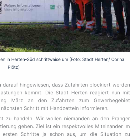
 in Herten-Süd schrittweise um (Foto: Stadt Herten/ Corina
Plötz)
 darauf hingewiesen, dass Zufahrten blockiert werden
astungen kommt. Die Stadt Herten reagiert nun mit
ang März an den Zufahrten zum Gewerbegebiet
 nächsten Schritt mit Handzetteln informieren.
rent zu handeln. Wir wollen niemanden an den Pranger
tierung geben. Ziel ist ein respektvolles Miteinander im
e ersten Schritte ja schon aus, um die Situation zu