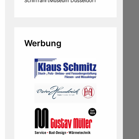
SchifffahrtMuseum Düsseldorf
Werbung