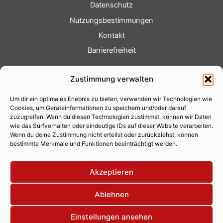
Datenschutz
Nutzungsbestimmungen
Kontakt
Barrierefreiheit
Service
Zustimmung verwalten
Fotoservice
Um dir ein optimales Erlebnis zu bieten, verwenden wir Technologien wie
Videoservice
Cookies, um Geräteinformationen zu speichern und/oder darauf
Werbung
zuzugreifen. Wenn du diesen Technologien zustimmst, können wir Daten
wie das Surfverhalten oder eindeutige IDs auf dieser Website verarbeiten.
Contenterstellung
Wenn du deine Zustimmung nicht erteilst oder zurückziehst, können
bestimmte Merkmale und Funktionen beeinträchtigt werden.
Lokalnachrichten
Lokalfernsehen
Akzeptieren
Eventkalender
Ablehnen
Einstellungen ansehen