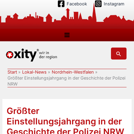
Zum
Facebook
Instagram
Inhalt
springen
Suchen
Start
Lokal-News
Nordrhein-Westfalen
Größter Einstellungsjahrgang in der Geschichte der Polizei
NRW
Größter
Einstellungsjahrgang in der
Geschichte der Polizei NRW