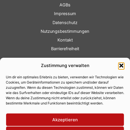
AGBs
Impressum
Datenschutz
Nutzungsbestimmungen
Kontakt
Barrierefreiheit
Service
Zustimmung verwalten
Fotoservice
Um dir ein optimales Erlebnis zu bieten, verwenden wir Technologien wie
Videoservice
Cookies, um Geräteinformationen zu speichern und/oder darauf
Werbung
zuzugreifen. Wenn du diesen Technologien zustimmst, können wir Daten
wie das Surfverhalten oder eindeutige IDs auf dieser Website verarbeiten.
Contenterstellung
Wenn du deine Zustimmung nicht erteilst oder zurückziehst, können
bestimmte Merkmale und Funktionen beeinträchtigt werden.
Lokalnachrichten
Lokalfernsehen
Akzeptieren
Eventkalender