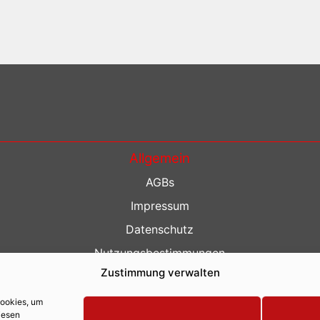
Allgemein
AGBs
Impressum
Datenschutz
Nutzungsbestimmungen
Zustimmung verwalten
Kontakt
Barrierefreiheit
Cookies, um
iesen