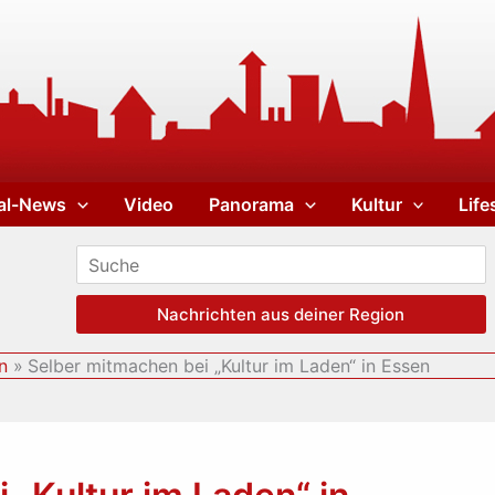
al-News
Video
Panorama
Kultur
Life
Nachrichten aus deiner Region
n
Selber mitmachen bei „Kultur im Laden“ in Essen