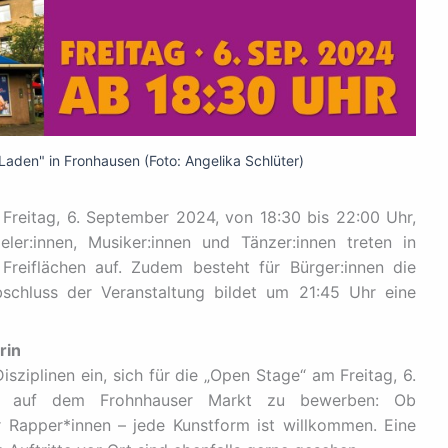
Laden" in Fronhausen (Foto: Angelika Schlüter)
Freitag, 6. September 2024, von 18:30 bis 22:00 Uhr,
eler:innen, Musiker:innen und Tänzer:innen treten in
reiflächen auf. Zudem besteht für Bürger:innen die
schluss der Veranstaltung bildet um 21:45 Uhr eine
rin
Disziplinen ein, sich für die „Open Stage“ am Freitag, 6.
r, auf dem Frohnhauser Markt zu bewerben: Ob
 Rapper*innen – jede Kunstform ist willkommen. Eine