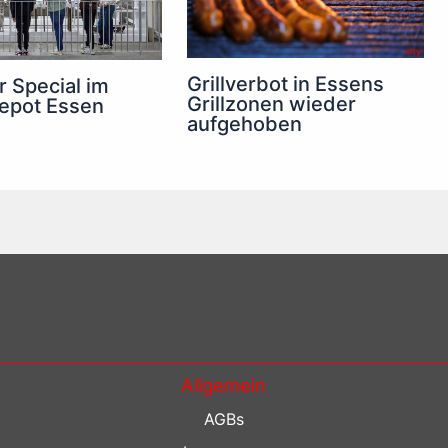
Grillverbot in Essens
 Special im
Grillzonen wieder
epot Essen
aufgehoben
Allgemein
AGBs