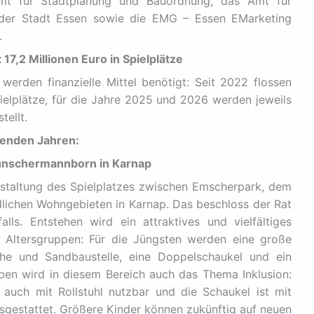
 Amt für Stadtplanung und Bauordnung, das Amt für
er Stadt Essen sowie die EMG – Essen EMarketing
.
17,2 Millionen Euro in Spielplätze
erden finanzielle Mittel benötigt: Seit 2022 flossen
pielplätze, für die Jahre 2025 und 2026 werden jeweils
tellt.
menden Jahren:
Lünschermannborn in Karnap
staltung des Spielplatzes zwischen Emscherpark, dem
lichen Wohngebieten in Karnap. Das beschloss der Rat
lls. Entstehen wird ein attraktives und vielfältiges
r Altersgruppen: Für die Jüngsten werden eine große
che und Sandbaustelle, eine Doppelschaukel und ein
eben wird in diesem Bereich auch das Thema Inklusion:
 auch mit Rollstuhl nutzbar und die Schaukel ist mit
usgestattet. Größere Kinder können zukünftig auf neuen