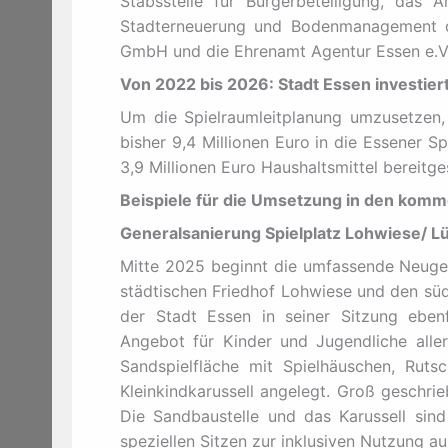
Stabsstelle für Bürgerbeteiligung, das
Stadterneuerung und Bodenmanagement d
GmbH und die Ehrenamt Agentur Essen e.V
Von 2022 bis 2026: Stadt Essen investiert 
Um die Spielraumleitplanung umzusetzen, w
bisher 9,4 Millionen Euro in die Essener S
3,9 Millionen Euro Haushaltsmittel bereitges
Beispiele für die Umsetzung in den kom
Generalsanierung Spielplatz Lohwiese/ 
Mitte 2025 beginnt die umfassende Neuge
städtischen Friedhof Lohwiese und den süd
der Stadt Essen in seiner Sitzung ebenfa
Angebot für Kinder und Jugendliche alle
Sandspielfläche mit Spielhäuschen, Ruts
Kleinkindkarussell angelegt. Groß geschri
Die Sandbaustelle und das Karussell sind
speziellen Sitzen zur inklusiven Nutzung a