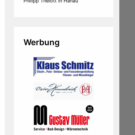
Philipp Thelott in Hanau
Werbung