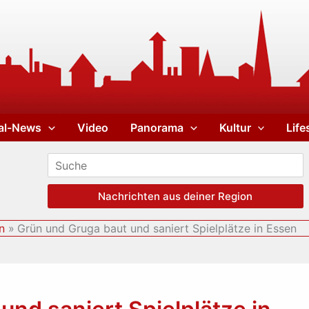
al-News
Video
Panorama
Kultur
Life
Nachrichten aus deiner Region
n
Grün und Gruga baut und saniert Spielplätze in Essen