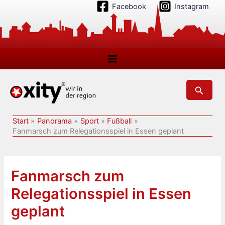
Zum
Facebook
Instagram
Inhalt
springen
Suchen
Start
Panorama
Sport
Fußball
Fanmarsch zum Relegationsspiel in Essen geplant
Fanmarsch zum
Relegationsspiel in Essen
geplant