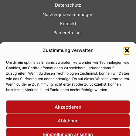
Datenschutz
Nutzungsbestimmungen
Kontakt
Barrierefreiheit
Service
Zustimmung verwalten
Fotoservice
Um dir ein optimales Erlebnis zu bieten, verwenden wir Technologien wie
Videoservice
Cookies, um Geräteinformationen zu speichern und/oder darauf
Werbung
zuzugreifen. Wenn du diesen Technologien zustimmst, können wir Daten
wie das Surfverhalten oder eindeutige IDs auf dieser Website verarbeiten.
Contenterstellung
Wenn du deine Zustimmung nicht erteilst oder zurückziehst, können
bestimmte Merkmale und Funktionen beeinträchtigt werden.
Lokalnachrichten
Lokalfernsehen
Akzeptieren
Eventkalender
Ablehnen
Einstellungen ansehen