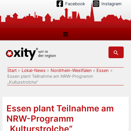
Zum
Facebook
Instagram
Inhalt
springen
Suchen
Start
Lokal-News
Nordrhein-Westfalen
Essen
Essen plant Teilnahme am NRW-Programm
„Kulturstrolche“
Essen plant Teilnahme am
NRW-Programm
„Kulturstrolche“