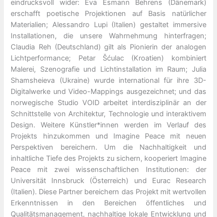
eindrucksvoll wider: Eva Esmann Behrens (Dänemark)
erschafft poetische Projektionen auf Basis natürlicher
Materialien; Alessandro Lupi (Italien) gestaltet immersive
Installationen, die unsere Wahrnehmung hinterfragen;
Claudia Reh (Deutschland) gilt als Pionierin der analogen
Lichtperformance; Petar Šćulac (Kroatien) kombiniert
Malerei, Szenografie und Lichtinstallation im Raum; Julia
Shamsheieva (Ukraine) wurde international für ihre 3D-
Digitalwerke und Video-Mappings ausgezeichnet; und das
norwegische Studio VOID arbeitet interdisziplinär an der
Schnittstelle von Architektur, Technologie und interaktivem
Design. Weitere Künstler*innen werden im Verlauf des
Projekts hinzukommen und Imagine Peace mit neuen
Perspektiven bereichern. Um die Nachhaltigkeit und
inhaltliche Tiefe des Projekts zu sichern, kooperiert Imagine
Peace mit zwei wissenschaftlichen Institutionen: der
Universität Innsbruck (Österreich) und Eurac Research
(Italien). Diese Partner bereichern das Projekt mit wertvollen
Erkenntnissen in den Bereichen öffentliches und
Qualitätsmanagement, nachhaltige lokale Entwicklung und